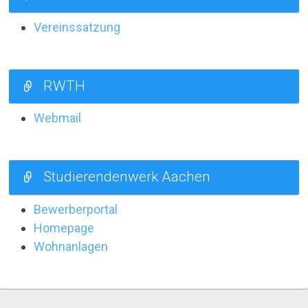
Vereinssatzung
RWTH
Webmail
Studierendenwerk Aachen
Bewerberportal
Homepage
Wohnanlagen