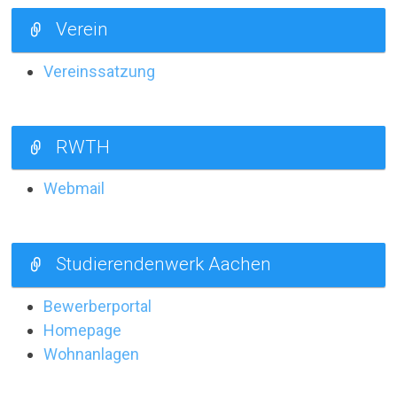
Verein
Vereinssatzung
RWTH
Webmail
Studierendenwerk Aachen
Bewerberportal
Homepage
Wohnanlagen